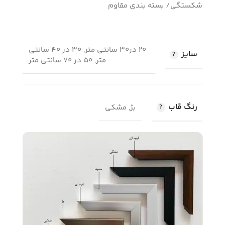
شکستگی/ بسته بندی مقاوم
20 در30 سانتی متر, 30 در 40 سانتی
سایز
متر, 50 در 70 سانتی متر
رنگ قاب
بژ, مشکی