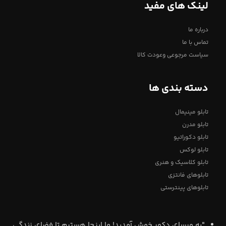
لینک های مفید
درباره ما
تماس با ما
سیاست مرجوعی وعودت کالا
دسته بندی ها
تابلو مینیمال
تابلو مدرن
تابلو دکوراتیو
تابلو لوکس
تابلو کلاسیک و هنری
تابلوهای فانتزی
تابلوهای پینترستی
"به ورسای دکور خوش آمدید! ما اینجا هستیم تا فضای زندگی