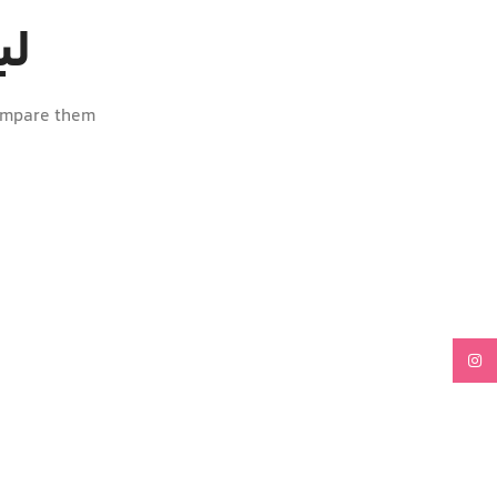
لی
ompare them.
Instagram