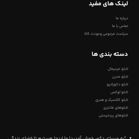
لینک های مفید
درباره ما
تماس با ما
سیاست مرجوعی وعودت کالا
دسته بندی ها
تابلو مینیمال
تابلو مدرن
تابلو دکوراتیو
تابلو لوکس
تابلو کلاسیک و هنری
تابلوهای فانتزی
تابلوهای پینترستی
"به ورسای دکور خوش آمدید! ما اینجا هستیم تا فضای زندگی