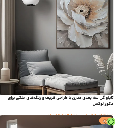
تابلو گل سه بعدی مدرن با طراحی ظریف و رنگ‌های خنثی برای
دکور لوکس
5,253,000
تومان
–
4,462,500
تومان
حراج