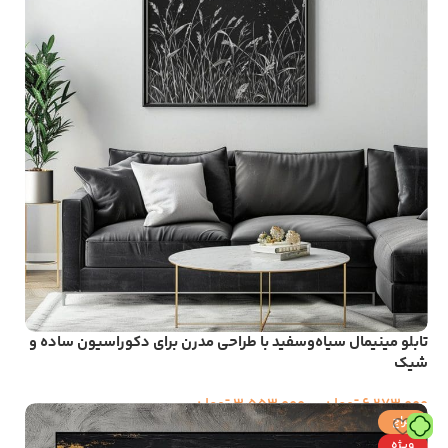
تابلو مینیمال سیاه‌وسفید با طراحی مدرن برای دکوراسیون ساده و
شیک
6,273,000
تومان
–
3,553,000
تومان
حراج
ویژه