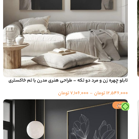
تابلو چهره زن و مرد دو تکه – طراحی هنری مدرن با تم خاکستری
12,546,000
تومان
–
7,106,000
تومان
حراج