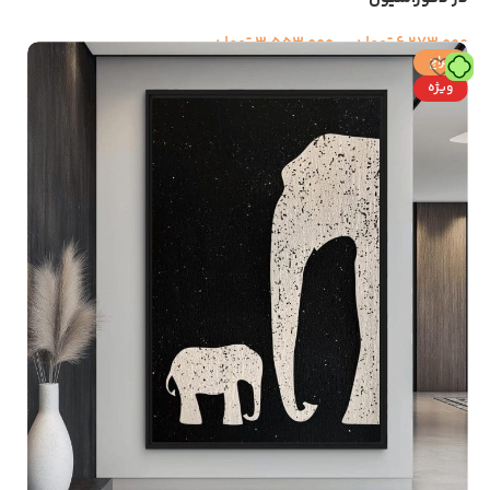
6,273,000
تومان
–
3,553,000
تومان
حراج
ویژه