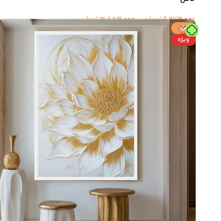
Instagram
6,273,000
تومان
–
3,553,000
تومان
حراج
ویژه