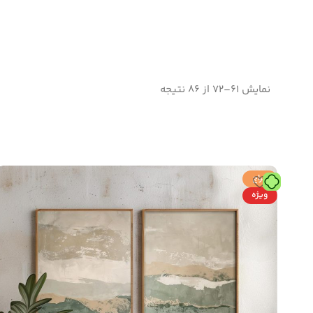
نمایش 61–72 از 86 نتیجه
حراج
ویژه