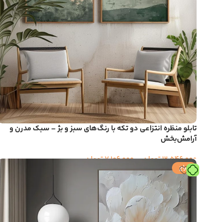
تابلو منظره انتزاعی دو تکه با رنگ‌های سبز و بژ – سبک مدرن و
آرامش‌بخش
12,546,000
تومان
–
7,106,000
تومان
حراج