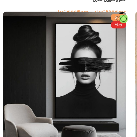
6,273,000
تومان
–
3,553,000
تومان
حراج
ویژه