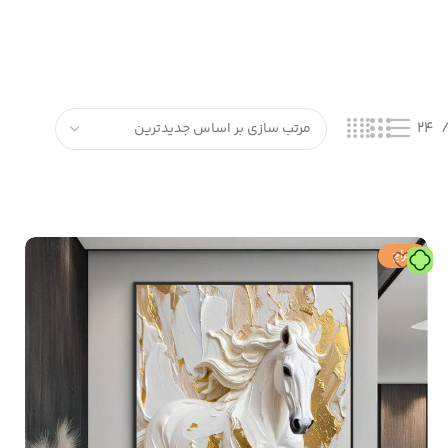
24
حراج