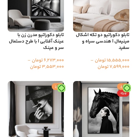
تابلو دکوراتیو دو تکه اشکال
تابلو دکوراتیو مدرن زن با
مینیمال | هندسی سیاه و
عینک آفتابی | با طرح دستمال
سفید
سر و عینک
15,555,000
تومان
–
6,273,000
تومان
–
7,599,000
تومان
3,553,000
تومان
انتخاب گزینه ها
انتخاب گزینه ها
حراج
حراج
ویژه