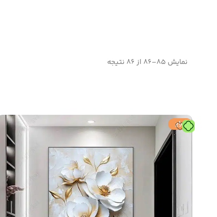
نمایش 85–86 از 86 نتیجه
حراج