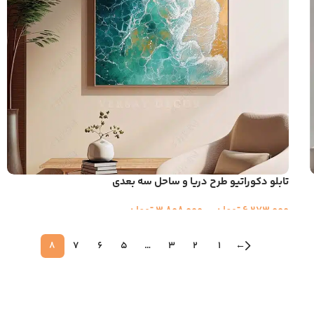
تابلو دکوراتیو طرح دریا و ساحل سه بعدی
6,273,000
تومان
–
3,808,000
تومان
8
7
6
5
…
3
2
1
←