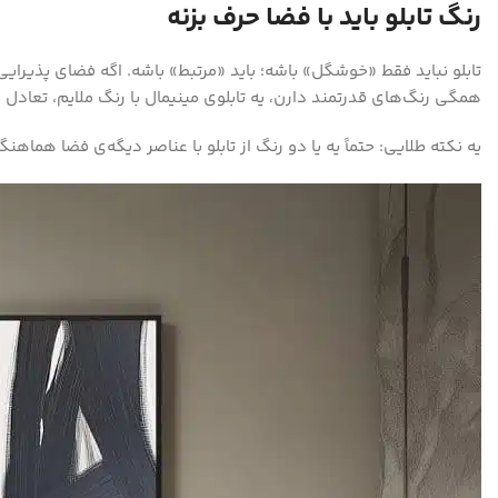
رنگ تابلو باید با فضا حرف بزنه
تابلو نباید فقط «خوشگل» باشه؛ باید «مرتبط» باشه. اگه فضای پذیرایی
همگی رنگ‌های قدرتمند دارن، یه تابلوی مینیمال با رنگ ملایم، تعادل رو
یه نکته طلایی: حتماً یه یا دو رنگ از تابلو با عناصر دیگه‌ی فضا هماهن