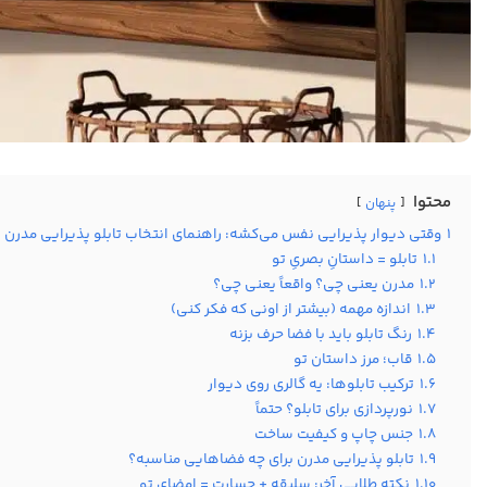
محتوا
پنهان
1
وقتی دیوار پذیرایی نفس می‌کشه: راهنمای انتخاب تابلو پذیرایی مدرن ب
1.1
تابلو = داستانِ بصریِ تو
1.2
مدرن یعنی چی؟ واقعاً یعنی چی؟
1.3
اندازه مهمه (بیشتر از اونی که فکر کنی)
1.4
رنگ تابلو باید با فضا حرف بزنه
1.5
قاب؛ مرز داستان تو
1.6
ترکیب تابلوها: یه گالری روی دیوار
1.7
نورپردازی برای تابلو؟ حتماً
1.8
جنس چاپ و کیفیت ساخت
1.9
تابلو پذیرایی مدرن برای چه فضاهایی مناسبه؟
1.10
نکته طلایی آخر: سلیقه + جسارت = امضای تو