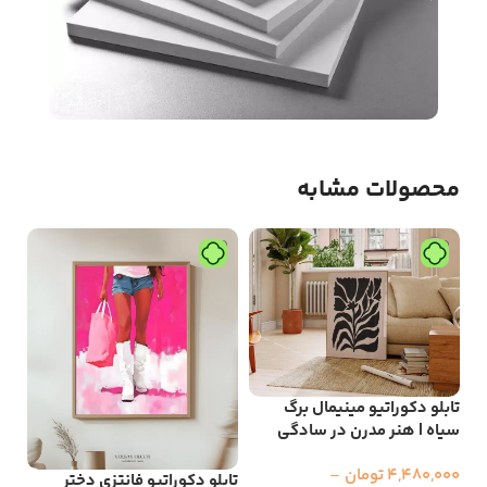
محصولات مشابه
تابلو دکوراتیو مینیمال برگ
سیاه | هنر مدرن در سادگی
4,480,000
تومان
–
تابلو دکوراتیو فانتزی دختر
تاب