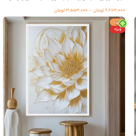
6,273,000
تومان
–
3,553,000
تومان
حراج
ویژه