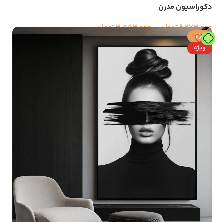
دکوراسیون مدرن
6,273,000
تومان
–
3,553,000
تومان
حراج
ویژه