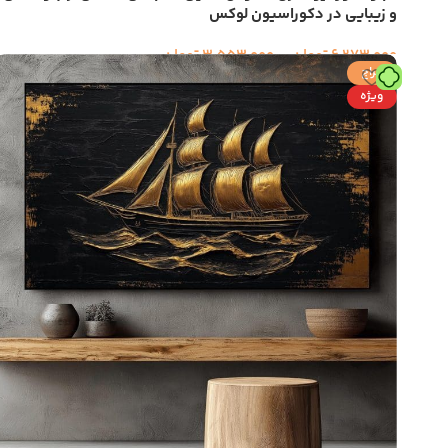
Instagram
و زیبایی در دکوراسیون لوکس
6,273,000
تومان
–
3,553,000
تومان
حراج
ویژه