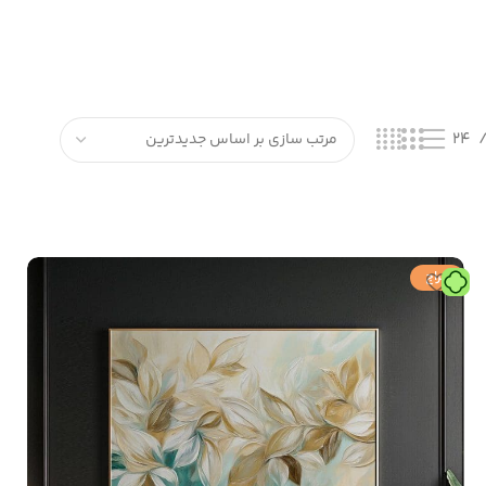
24
حراج