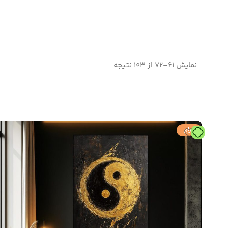
نمایش 61–72 از 103 نتیجه
حراج