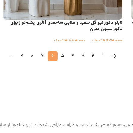
تابلو دکوراتیو گل سفید و طلایی سه‌بعدی | اثری چشم‌نواز برای
دکوراسیون مدرن
6,273,000
تومان
–
3,553,000
تومان
→
9
8
7
6
5
4
3
2
1
←
رائه می‌دهیم که هر یک با دقت و ظرافت طراحی شده‌اند. این تابلوها از میا