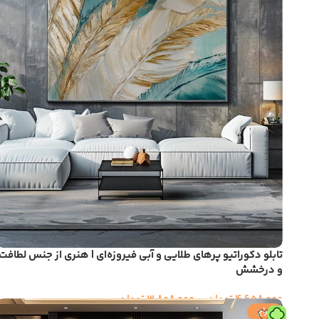
تابلو دکوراتیو پرهای طلایی و آبی فیروزه‌ای | هنری از جنس لطافت
و درخشش
4,658,000
تومان
–
3,808,000
تومان
حراج