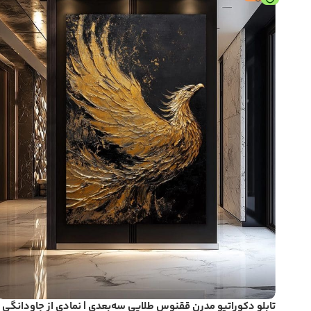
تابلو دکوراتیو مدرن ققنوس طلایی سه‌بعدی | نمادی از جاودانگی