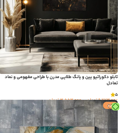
تابلو دکوراتیو یین و یانگ طلایی مدرن با طراحی مفهومی و نماد
تعادل
5
6,273,000
تومان
–
3,553,000
تومان
حراج