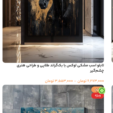
تابلو اسب مشکی لوکس با بک‌گراند طلایی و طراحی هنری
چشم‌گیر
6,273,000
تومان
–
3,553,000
تومان
حراج
ویژه