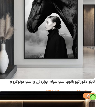
تابلو دکوراتیو بانوی اسب سیاه | پرتره زن و اسب مونوکروم
6,273,000
تومان
–
3,553,000
تومان
حراج