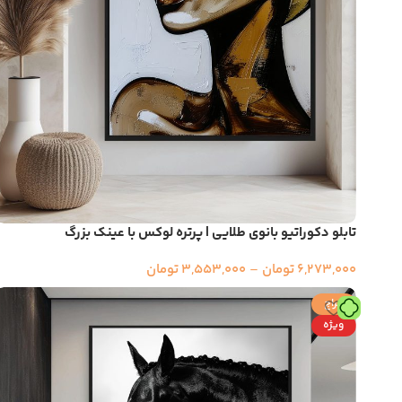
تابلو دکوراتیو بانوی طلایی | پرتره لوکس با عینک بزرگ
6,273,000
تومان
–
3,553,000
تومان
حراج
ویژه