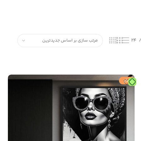
24
حراج