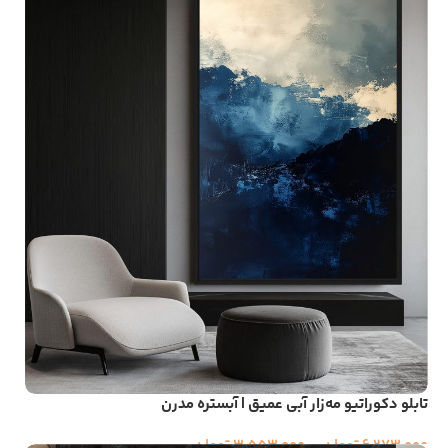
تابلو دکوراتیو مه‌زار آبی عمیق | آبستره مدرن
6,273,000
تومان
–
3,553,000
تومان