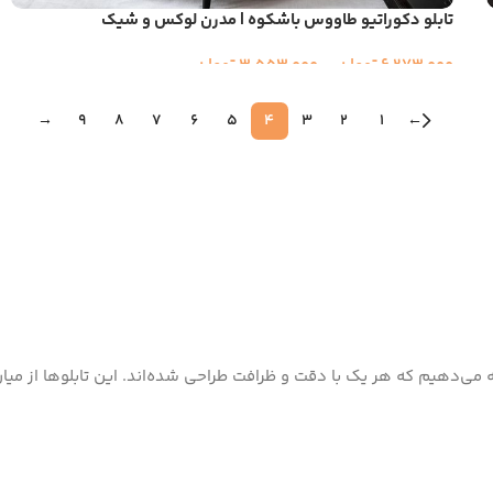
تابلو دکوراتیو طاووس باشکوه | مدرن لوکس و شیک
6,273,000
تومان
–
3,553,000
تومان
→
9
8
7
6
5
4
3
2
1
←
رائه می‌دهیم که هر یک با دقت و ظرافت طراحی شده‌اند. این تابلوها از میا