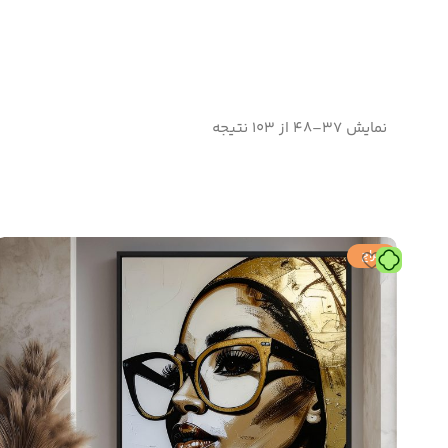
نمایش 37–48 از 103 نتیجه
حراج