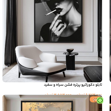
تابلو دکوراتیو پرتره فشن سیاه و سفید
6,273,000
تومان
–
3,553,000
تومان
حراج