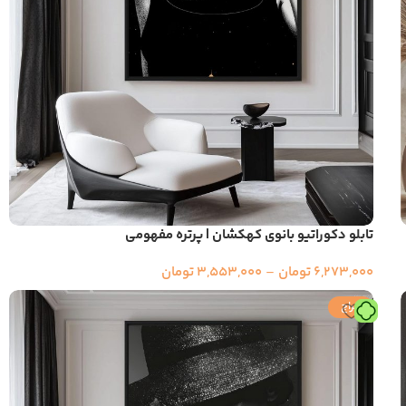
تابلو دکوراتیو بانوی کهکشان | پرتره مفهومی
6,273,000
تومان
–
3,553,000
تومان
حراج