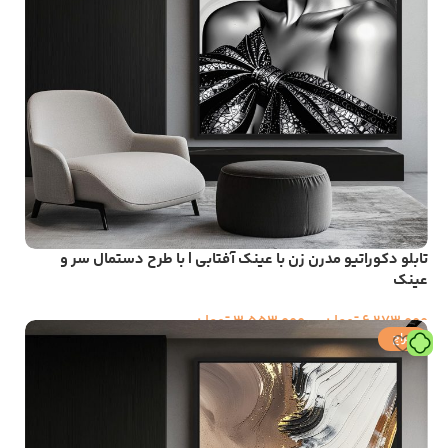
تابلو دکوراتیو مدرن زن با عینک آفتابی | با طرح دستمال سر و
عینک
6,273,000
تومان
–
3,553,000
تومان
حراج