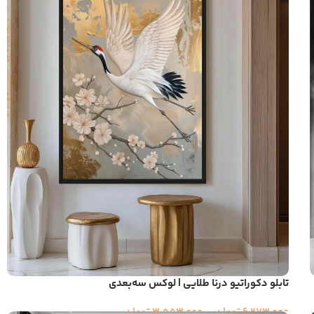
تابلو دکوراتیو درنا طلایی | لوکس سه‌بعدی
6,273,000
تومان
–
3,553,000
تومان