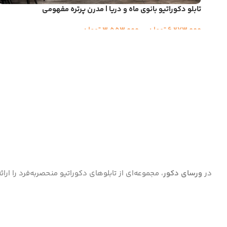
تابلو دکوراتیو بانوی ماه و دریا | مدرن پرتره مفهومی
6,273,000
تومان
–
3,553,000
تومان
در
ورسای دکور
، مجموعه‌ای از تابلوهای دکوراتیو منحصر‌به‌فرد را ا