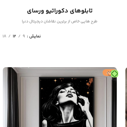
تابلوهای دکوراتیو ورسای
طرح هایی خاص از برترین نقاشان دیجیتال دنیا
نمایش
9
12
18
حراج