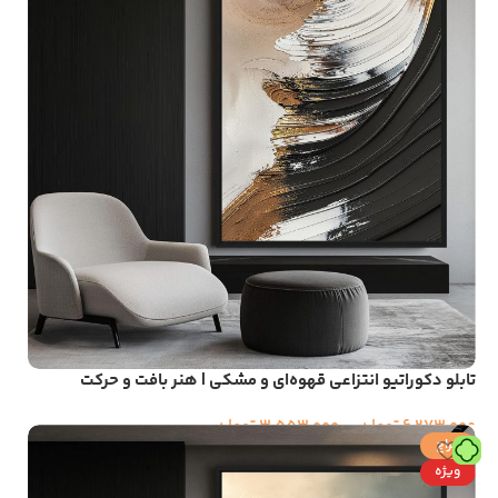
تابلو دکوراتیو انتزاعی قهوه‌ای و مشکی | هنر بافت و حرکت
6,273,000
تومان
–
3,553,000
تومان
حراج
ویژه