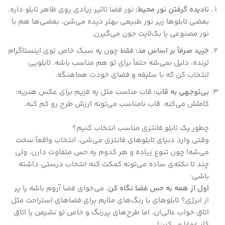
نادیده گرفتن نور محیط:
نور فضا تاثیر زیادی روی ظاهر تابلو داره.
بعضی تابلوها زیر نور طبیعی بهتر دیده می‌شن، بعضی‌ها هم با
نور مصنوعی یا بک‌لایت جون می‌گیرن.
خرید صرفاً بر اساس مد:
فقط چون یه سبک خاص توی اینستاگرام
ترنده، دلیل نمی‌شه حتماً برای تو هم مناسب باشه. تابلویی
انتخاب کن که با سلیقه و فضای خودت هماهنگه.
بی‌توجهی به قاب:
قاب مناسب مثل یه فریم برای عکس هنریه؛
کاملش می‌کنه. قاب نامناسب می‌تونه ارزش طرح رو کم کنه.
چطور یک تابلو فانتزی مناسب انتخاب کنیم؟
وقتی وارد دنیای تابلوهای فانتزی می‌شی، انتخاب واقعاً سخت
می‌شه! چون تنوع زیاده و هر کدوم یه حس متفاوت دارن. ولی
چند تا نکته‌ی ساده می‌تونه کمکت کنه انتخاب درستی داشته
باشی:
اول از همه به حس فضا نگاه کن.
می‌خوای فضا آروم باشه یا پر
از انرژی؟ تابلوهای با رنگ‌های ملایم برای فضاهای استراحت مثل
اتاق خواب عالی‌ان. اما طرح‌های پررنگ و خاص تو نشیمن یا اتاق
کار غوغا می‌کنن!