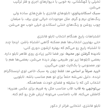
تخیلی یا کهکشانی، به خوبی با دیوارهای آجری و فلز ترکیب
می‌شن.
سبک اسکاندیناوی:
تابلوهای فانتزی با طرح‌های ساده ولی
رنگ‌های نرم و گرم، مثل موجودات خیالی توی برف، با مبلمان
چوب روشن و رنگ‌های خنثی اسکاندی خیلی خوب مچ می‌شن.
اشتباهات رایج هنگام انتخاب تابلو فانتزی
حتی بهترین انتخاب‌ها هم ممکنه گاهی اشتباه باشن. اینجا چند
تا اشتباه رایج رو می‌گم که بهتره ازشون دوری کنی:
نادیده گرفتن نور محیط:
نور فضا تاثیر زیادی روی ظاهر تابلو داره.
بعضی تابلوها زیر نور طبیعی بهتر دیده می‌شن، بعضی‌ها هم با
نور مصنوعی یا بک‌لایت جون می‌گیرن.
خرید صرفاً بر اساس مد:
فقط چون یه سبک خاص توی اینستاگرام
ترنده، دلیل نمی‌شه حتماً برای تو هم مناسب باشه. تابلویی
انتخاب کن که با سلیقه و فضای خودت هماهنگه.
بی‌توجهی به قاب:
قاب مناسب مثل یه فریم برای عکس هنریه؛
کاملش می‌کنه. قاب نامناسب می‌تونه ارزش طرح رو کم کنه.
تابلو فانتزی، انتخابی فراتر از دکور