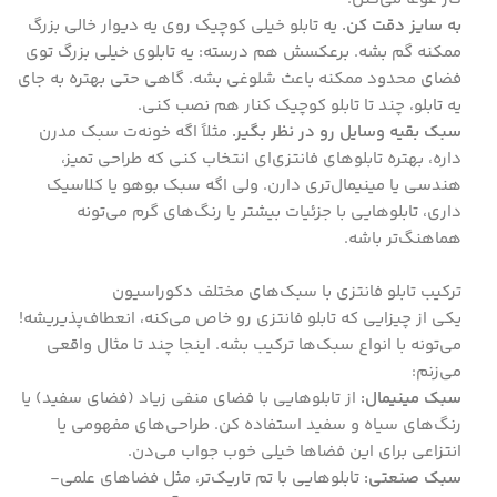
به سایز دقت کن.
یه تابلو خیلی کوچیک روی یه دیوار خالی بزرگ
ممکنه گم بشه. برعکسش هم درسته: یه تابلوی خیلی بزرگ توی
فضای محدود ممکنه باعث شلوغی بشه. گاهی حتی بهتره به جای
یه تابلو، چند تا تابلو کوچیک کنار هم نصب کنی.
سبک بقیه وسایل رو در نظر بگیر.
مثلاً اگه خونه‌ت سبک مدرن
داره، بهتره تابلوهای فانتزی‌ای انتخاب کنی که طراحی تمیز،
هندسی یا مینیمال‌تری دارن. ولی اگه سبک بوهو یا کلاسیک
داری، تابلوهایی با جزئیات بیشتر یا رنگ‌های گرم می‌تونه
هماهنگ‌تر باشه.
ترکیب تابلو فانتزی با سبک‌های مختلف دکوراسیون
یکی از چیزایی که تابلو فانتزی رو خاص می‌کنه، انعطاف‌پذیریشه!
می‌تونه با انواع سبک‌ها ترکیب بشه. اینجا چند تا مثال واقعی
می‌زنم:
سبک مینیمال:
از تابلوهایی با فضای منفی زیاد (فضای سفید) یا
رنگ‌های سیاه و سفید استفاده کن. طراحی‌های مفهومی یا
انتزاعی برای این فضاها خیلی خوب جواب می‌دن.
سبک صنعتی:
تابلوهایی با تم تاریک‌تر، مثل فضاهای علمی-