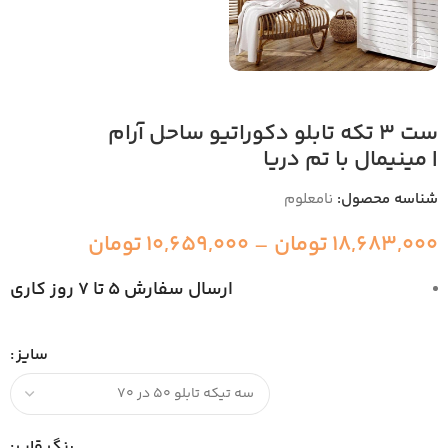
ست ۳ تکه تابلو دکوراتیو ساحل آرام
| مینیمال با تم دریا
شناسه محصول:
نامعلوم
18,683,000
تومان
–
10,659,000
تومان
ارسال سفارش 5 تا 7 روز کاری
سایز
رنگ قاب