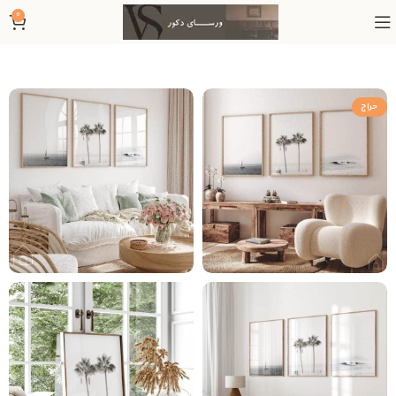
0
حراج