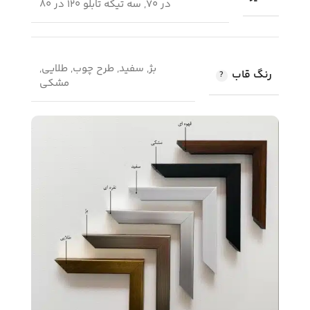
در 70, سه تیکه تابلو 120 در 80
بژ, سفید, طرح چوب, طلایی,
رنگ قاب
مشکی