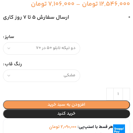
12,546,000
تومان
–
7,106,000
تومان
ارسال سفارش 5 تا 7 روز کاری
سایز
رنگ قاب
افزودن به سبد خرید
خرید کنید
هر قسط با اسنپ‌پی:
2,090,000
تومان