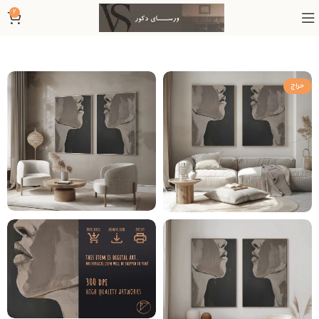
2
حراج