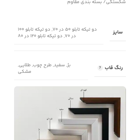
شکستگی/ بسته بندی مقاوم
دو تیکه تابلو 50 در 70, دو تیکه تابلو 100
سایز
در 70, دو تیکه تابلو 120 در 80
بژ, سفید, طرح چوب, طلایی,
رنگ قاب
مشکی