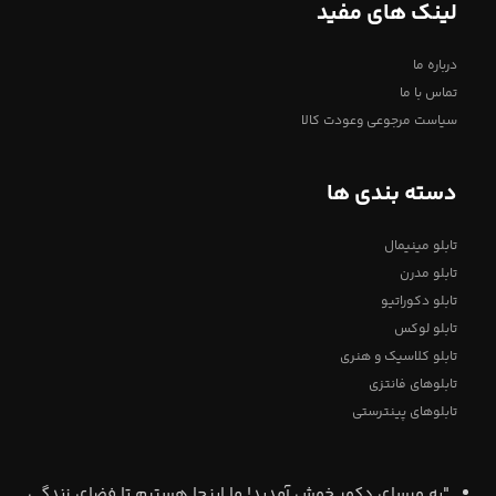
لینک های مفید
درباره ما
تماس با ما
سیاست مرجوعی وعودت کالا
دسته بندی ها
تابلو مینیمال
تابلو مدرن
تابلو دکوراتیو
تابلو لوکس
تابلو کلاسیک و هنری
تابلوهای فانتزی
تابلوهای پینترستی
"به ورسای دکور خوش آمدید! ما اینجا هستیم تا فضای زندگی