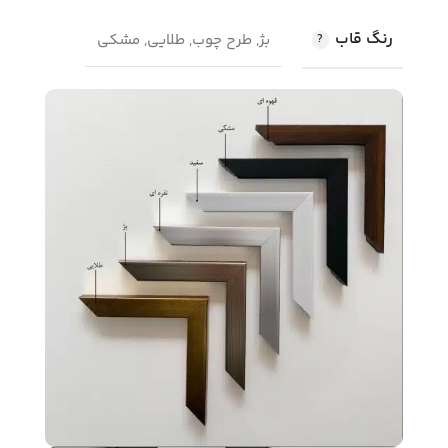
رنگ قاب
بژ, طرح چوب, طلایی, مشکی