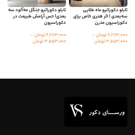
تابلو دکوراتیو ماه طلایی
تابلو دکوراتیو جنگل مه‌آلود سه
سه‌بعدی | اثر هنری خاص برای
بعدی| حس آرامش طبیعت در
تاب
دکوراسیون مدرن
دکوراسیون
سه
6,273,000
تومان
–
6,273,000
تومان
–
000
3,553,000
تومان
3,553,000
تومان
00
انتخاب گزینه ها
انتخاب گزینه ها
ا