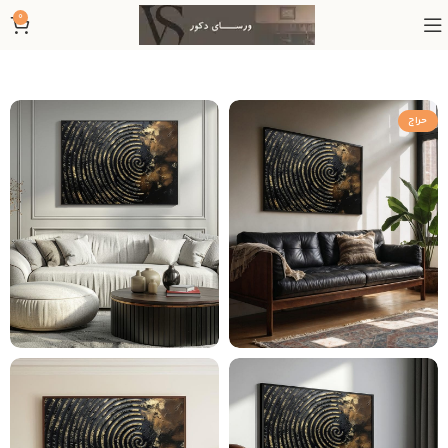
0
حراج