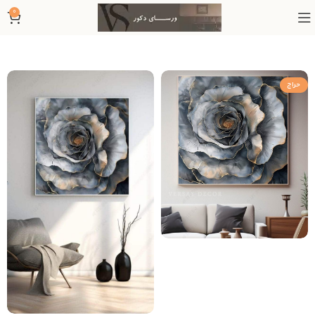
0
حراج