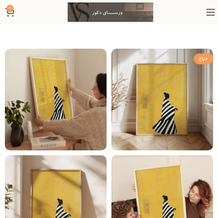
0
حراج