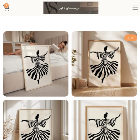
0
حراج