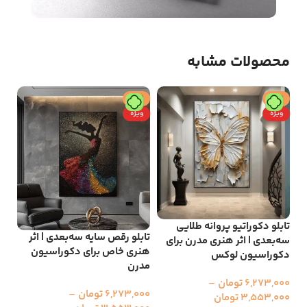
محصولات مشابه
حراج
حراج
ح
ویژه
ویژه
و
تابلو دکوراتیو پروانه طلایی
تابلو رقص سایه سه‌بعدی | اثر
سه‌بعدی | اثر هنری مدرن برای
تاب
هنری خاص برای دکوراسیون
دکوراسیون لوکس
رقص
مدرن
دیو
6,273,000
تومان
–
6,273,000
تومان
–
3,553,000
تومان
000