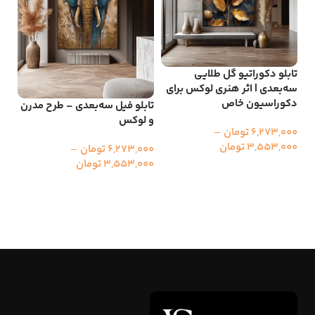
تابلو دکوراتیو گل طلایی
تاب
سه‌بعدی | اثر هنری لوکس برای
جلو
دکوراسیون خاص
دک
تابلو فیل سه‌بعدی – طرح مدرن
و لوکس
6,273,000
تومان
–
000
3,553,000
تومان
00
6,273,000
تومان
–
3,553,000
تومان
انتخاب گزینه ها
ا
انتخاب گزینه ها