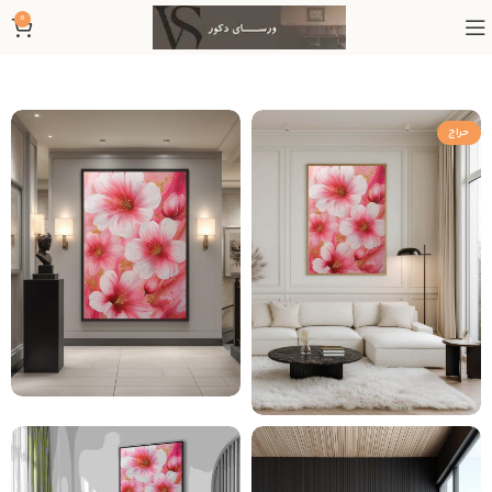
0
حراج