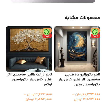
محصولات مشابه
حراج
حراج
ح
ویژه
ویژه
و
تابلو دکوراتیو ماه طلایی
تابلو درخت طلایی سه‌بعدی | اثر
تاب
سه‌بعدی | اثر هنری خاص برای
هنری خاص برای دکوراسیون
جلو
دکوراسیون مدرن
لوکس
دک
6,273,000
تومان
–
6,273,000
تومان
–
000
3,553,000
تومان
3,553,000
تومان
00
انتخاب گزینه ها
انتخاب گزینه ها
ا