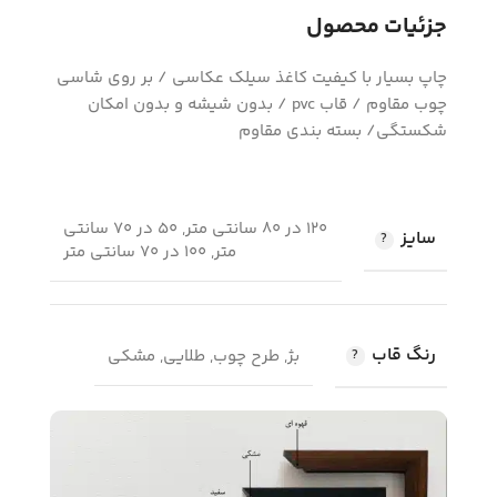
جزئیات محصول
چاپ بسیار با کیفیت کاغذ سیلک عکاسی / بر روی شاسی
چوب مقاوم / قاب pvc / بدون شیشه و بدون امکان
شکستگی/ بسته بندی مقاوم
120 در 80 سانتی متر, 50 در 70 سانتی
سایز
متر, 100 در 70 سانتی متر
رنگ قاب
بژ, طرح چوب, طلایی, مشکی