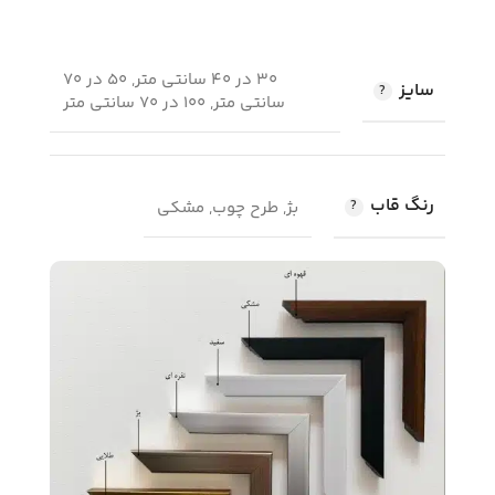
30 در 40 سانتی متر, 50 در 70
سایز
سانتی متر, 100 در 70 سانتی متر
رنگ قاب
بژ, طرح چوب, مشکی