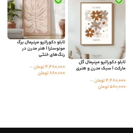
تاب
تابلو دکوراتیو مینیمال برگ
سیا
مونوسترا | هنر مدرن در
رنگ‌های خنثی
000
تابلو دکوراتیو مینیمال گل
00
4,480,000
تومان
–
مارکت | سبک مدرن و هنری
880,000
تومان
ا
4,480,000
تومان
–
انتخاب گزینه ها
580,000
تومان
انتخاب گزینه ها