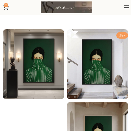
0
حراج