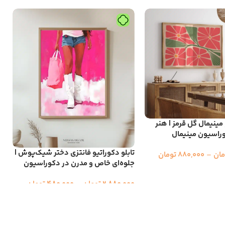
 مینیمال گل قرمز | هنر
وراسیون مینیمال
ت
س
تابلو دکوراتیو فانتزی دختر شیک‌پوش |
مان
–
880,000
تومان
د
جلوه‌ای خاص و مدرن در دکوراسیون
0
2,880,000
تومان
–
480,000
تومان