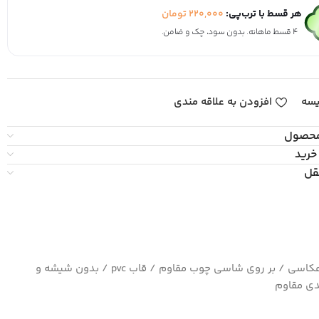
هر قسط با ترب‌پی:
220,000
تومان
۴ قسط ماهانه. بدون سود، چک و ضامن.
یسه
افزودن به علاقه مندی
محصول
خرید
قل
چاپ بسیار با کیفیت کاغذ سیلک عکاسی / بر روی شاسی چوب مقاوم / قاب pvc / بدون شیشه و
ی مقاوم