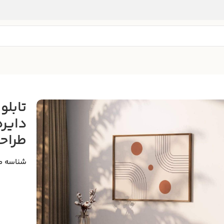
تابلو
دایره
طراح
شناسه م