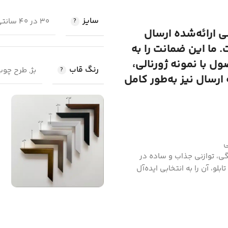
سایز
30 در 40 سانتی متر, 50 در 70 سانتی متر, 100 در 70 سانتی متر
لی ارائه‌شده ارسال
 ما این ضمانت را به
 با نمونه ژورنالی،
رنگ قاب
بژ, طرح چو
رسال نیز به‌طور کامل
ی
گی، توازنی جذاب و ساده در
و، آن را به انتخابی ایده‌آل