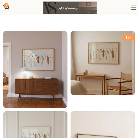
0
حراج