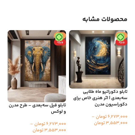
محصولات مشابه
حراج
حراج
ح
ویژه
ویژه
تابلو دکوراتیو ماه طلایی
سه‌بعدی | اثر هنری خاص برای
تاب
دکوراسیون مدرن
تابلو فیل سه‌بعدی – طرح مدرن
سه‌
و لوکس
شک
6,273,000
تومان
–
3,553,000
تومان
6,273,000
تومان
–
000
3,553,000
تومان
000
انتخاب گزینه ها