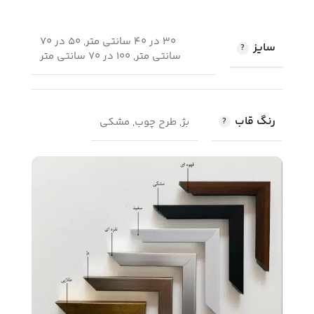
30 در 40 سانتی متر, 50 در 70
سایز
سانتی متر, 100 در 70 سانتی متر
رنگ قاب
بژ, طرح چوب, مشکی