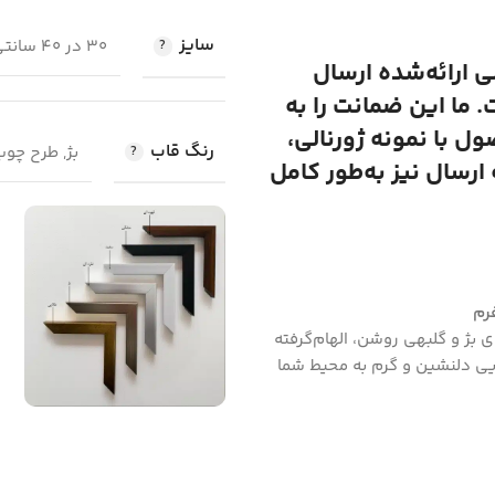
سایز
30 در 40 سانتی متر, 50 در 70 سانتی متر, 100 در 70 سانتی متر
لی ارائه‌شده ارسال
 ما این ضمانت را به
 با نمونه ژورنالی،
رنگ قاب
بژ, طرح چو
رسال نیز به‌طور کامل
رم
ای بژ و گلبهی روشن، الهام‌گرفته
ایی دلنشین و گرم به محیط شما