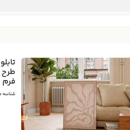
تابلو
طرح ا
فرم
شناسه م