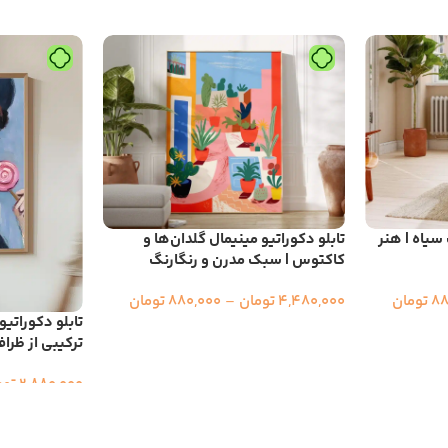
 سیاه | هنر
تابلو دکوراتیو مینیمال گلدان‌ها و
کاکتوس | سبک مدرن و رنگارنگ
88
تومان
4,480,000
تومان
–
880,000
تومان
تابلو دکوراتی
ترکیبی از ظرا
2,880,000
توم