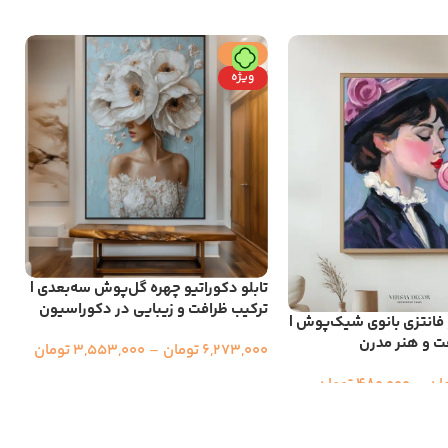
حراج
ویژه
تابلو دکوراتیو چهره گل‌پوش سه‌بعدی |
ترکیب ظرافت و زیبایی در دکوراسیون
و فانتزی بانوی شیک‌پوش |
ت
فت و هنر مدرن
ه
6,273,000
تومان
–
3,553,000
تومان
ان
–
480,000
تومان
0