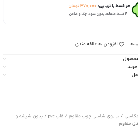
هر قسط با ترب‌پی:
370,000
تومان
۴ قسط ماهانه. بدون سود، چک و ضامن.
یسه
افزودن به علاقه مندی
محصول
خرید
قل
چاپ بسیار با کیفیت کاغذ سیلک عکاسی / بر روی شاسی چوب مقاوم / قاب pvc / بدون شیشه و
ی مقاوم