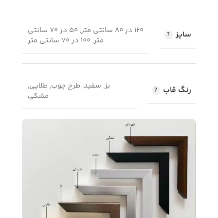
120 در 80 سانتی متر, 50 در 70 سانتی
سایز
متر, 100 در 70 سانتی متر
بژ, سفید, طرح چوب, طلایی,
رنگ قاب
مشکی