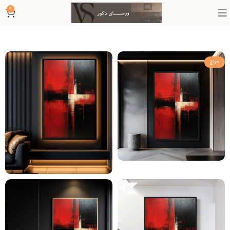
0
حراج