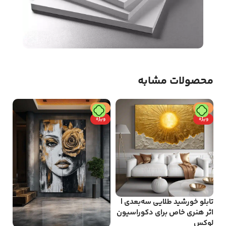
محصولات مشابه
حراج
حراج
ح
ویژه
ویژه
و
تابلو خورشید طلایی سه‌بعدی |
تاب
اثر هنری خاص برای دکوراسیون
هن
لوکس
لو