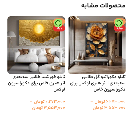
محصولات مشابه
حراج
حراج
ح
ویژه
ویژه
و
تابلو دکوراتیو گل طلایی
تابلو خورشید طلایی سه‌بعدی |
سه‌بعدی | اثر هنری لوکس برای
اثر هنری خاص برای دکوراسیون
دکوراسیون خاص
لوکس
تاب
هن
6,273,000
تومان
–
6,273,000
تومان
–
مد
3,553,000
تومان
3,553,000
تومان
انتخاب گزینه ها
انتخاب گزینه ها
000
00