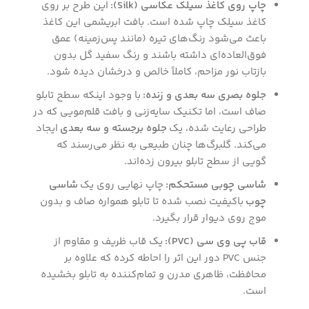
چاپ روی کاغذ سیلک عکاسی (Silk):
این طرح بر روی
کاغذ سیلک چاپ شده است. بافت ابریشمی این کاغذ
باعث می‌شود رنگ‌های تیره (مانند پس‌زمینه) عمق
فوق‌العاده‌ای داشته باشند و رنگ سفید گل بدون
بازتاب نور مزاحم، کاملاً خالص و درخشان دیده شود.
جلوه بصری سه بعدی و زنده:
با وجود اینکه سطح تابلو
صاف است، اما تکنیک سایه‌زنی و بافت قلم‌مویی که در
طراحی رعایت شده، یک
جلوه برجسته و سه بعدی
ایجاد
می‌کند. گلبرگ‌ها چنان طبیعی به نظر می‌رسند که
گویی از سطح تابلو بیرون زده‌اند.
شاسی چوبی مستحکم:
چاپ نهایی روی یک
شاسی
چوب
باکیفیت نصب شده تا تابلو همواره صاف و بدون
موج روی دیوار قرار بگیرد.
قاب پی وی سی (PVC):
یک قاب ظریف و مقاوم از
جنس PVC دور این اثر را احاطه کرده که علاوه بر
محافظت، ظاهری مدرن و تمام‌کننده به تابلو بخشیده
است.