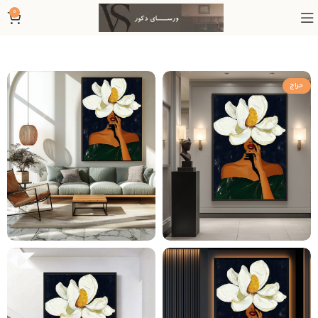
0
حراج