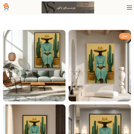
0
حراج