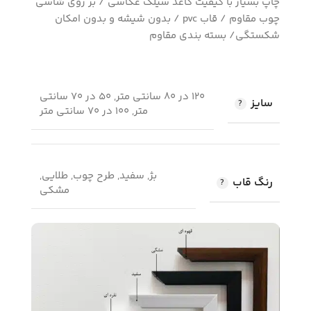
چاپ بسیار با کیفیت کاغذ سیلک عکاسی / بر روی شاسی
چوب مقاوم / قاب pvc / بدون شیشه و بدون امکان
شکستگی/ بسته بندی مقاوم
120 در 80 سانتی متر, 50 در 70 سانتی
سایز
متر, 100 در 70 سانتی متر
بژ, سفید, طرح چوب, طلایی,
رنگ قاب
مشکی