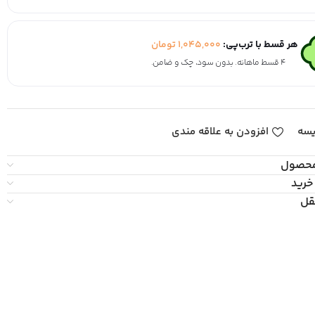
هر قسط با ترب‌پی:
1,045,000
تومان
۴ قسط ماهانه. بدون سود، چک و ضامن.
یسه
افزودن به علاقه مندی
محصول
خرید
قل