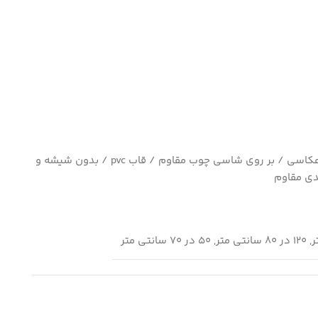
چاپ بسیار با کیفیت کاغذ سیلک عکاسی / بر روی شاسی چوب مقاوم / قاب pvc / بدون شیشه و
ی مقاوم