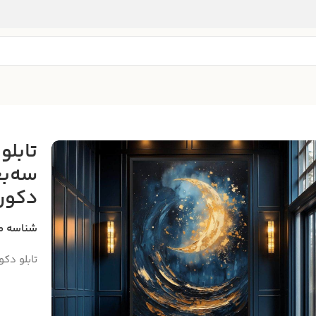
تابلو
سه‌بع
دکور
شناسه م
تابلو دک