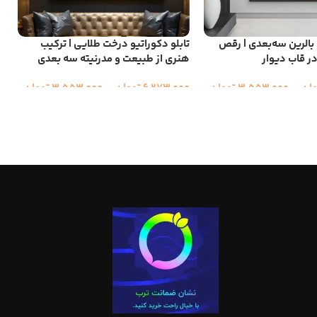
 بالرین سه‌بعدی | رقص
تابلو دکوراتیو درخت طلایی | ترکیب
ت
در قاب دیوار
هنری از طبیعت و مدرنیته سه بعدی
ب
مان
–
3,553,000
تومان
6,273,000
تومان
–
3,553,000
تومان
0