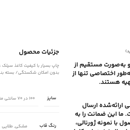
جزئیات محصول
د)
و به‌صورت مستقیم از
ه‌طور اختصاصی تنها از
بدون امکان شکستگی/ بسته بند
هیه هستند.
سایز
100 در 70 سانتی متر, 120 در 80 سانتی متر, 50 در 70 سانتی متر
لی ارائه‌شده ارسال
 ما این ضمانت را به
 با نمونه ژورنالی،
رنگ قاب
مشکی, طلایی