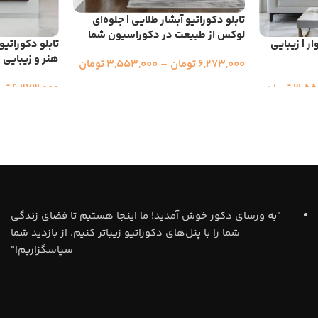
تابلو دکوراتیو آبشار طلایی | جلوه‌ای
لوکس از طبیعت در دکوراسیون شما
ر | زیبایی
تابلو دکوراتیو
هنر و زیبایی 
6,273,000
تومان
–
3,553,000
تومان
3,55
تومان
6,273,000
تو
"به ورسای دکور خوش آمدید! ما اینجا هستیم تا فضای زندگی
شما را با پنل‌های دکوراتیو زیباتر کنیم. از بازدید شما
سپاسگزاریم!"