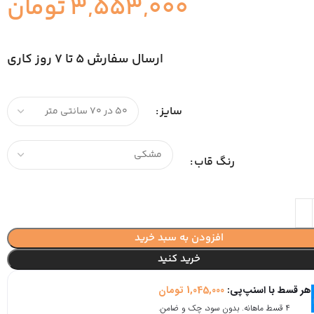
3,553,000
تومان
ارسال سفارش 5 تا 7 روز کاری
سایز
رنگ قاب
افزودن به سبد خرید
خرید کنید
هر قسط با اسنپ‌پی:
1,045,000
تومان
۴ قسط ماهانه. بدون سود، چک و ضامن.