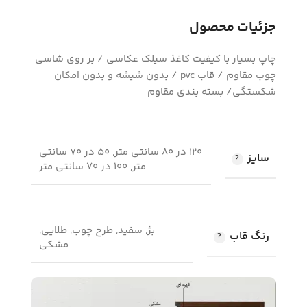
جزئیات محصول
چاپ بسیار با کیفیت کاغذ سیلک عکاسی / بر روی شاسی
چوب مقاوم / قاب pvc / بدون شیشه و بدون امکان
شکستگی/ بسته بندی مقاوم
120 در 80 سانتی متر, 50 در 70 سانتی
سایز
متر, 100 در 70 سانتی متر
بژ, سفید, طرح چوب, طلایی,
رنگ قاب
مشکی