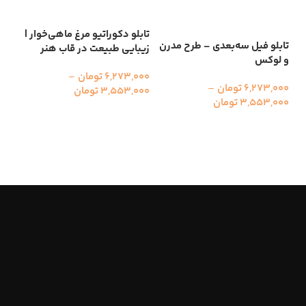
تابلو دکوراتیو مرغ ماهی‌خوار |
تاب
تابلو فیل سه‌بعدی – طرح مدرن
زیبایی طبیعت در قاب هنر
سه‌
و لوکس
مد
6,273,000
تومان
–
6,273,000
تومان
–
3,553,000
تومان
000
3,553,000
تومان
00
انتخاب گزینه ها
انتخاب گزینه ها
ا