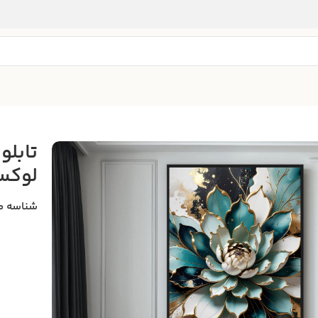
تابلو
لوکس
شناسه م