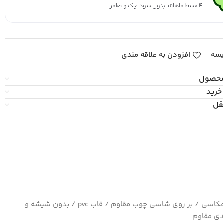
۴ قسط ماهانه. بدون سود، چک و ضامن.
یسه
افزودن به علاقه مندی
محصول
خرید
قل
چاپ بسیار با کیفیت کاغذ سیلک عکاسی / بر روی شاسی چوب مقاوم / قاب pvc / بدون شیشه و
ی مقاوم