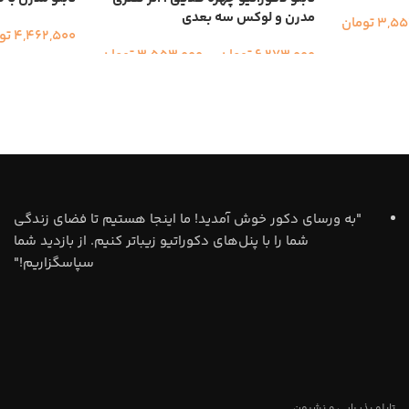
مدرن و لوکس سه بعدی
3,55
تومان
4,462,500
تو
6,273,000
تومان
–
3,553,000
تومان
"به ورسای دکور خوش آمدید! ما اینجا هستیم تا فضای زندگی
شما را با پنل‌های دکوراتیو زیباتر کنیم. از بازدید شما
سپاسگزاریم!"
تابلو پذیرایی و نشیمن