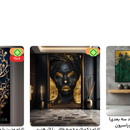
حراج
حراج
ویژه
ود سه بعدی|
راسیون
تابلو دکوراتیو چهره طلایی | اثر هنری
تابلو مدرن با