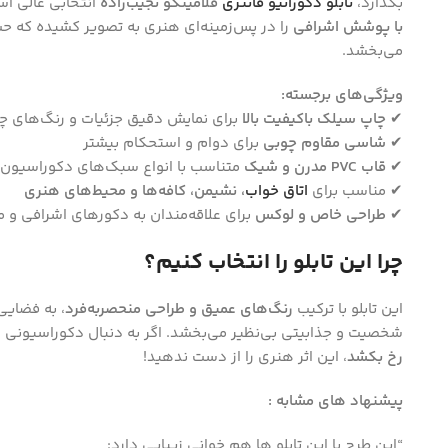
بگذارد،
تابلو دکوراتیو فانتزی
فلامینگو نجیب‌زاده
انتخابی عالی اس
با پوشش اشرافی
را در پس‌زمینه‌ای هنری به تصویر کشیده که ح
می‌بخشد.
ویژگی‌های برجسته:
✔
چاپ سیلک باکیفیت بالا
برای نمایش دقیق جزئیات و رنگ‌های چش
Instagram
✔
شاسی مقاوم چوبی
برای دوام و استحکام بیشتر
✔
قاب PVC مدرن و شیک
متناسب با انواع سبک‌های دکوراسیون
✔ مناسب برای
اتاق خواب
، نشیمن، کافه‌ها و محیط‌های هنری
✔
طراحی خاص و لوکس
برای علاقه‌مندان به دکورهای اشرافی و 
چرا این تابلو را انتخاب کنیم؟
این تابلو با ترکیب
رنگ‌های عمیق و طراحی منحصربه‌فرد
، به فضایی 
شخصیت و جذابیتی بی‌نظیر می‌بخشد. اگر به دنبال دکوراسیونی
رخ بکشد
، این اثر هنری را از دست ندهید!
پیشنهاد های مشابه :
“این طرح با این تابلو ها هم خوانی زیبایی دارد: