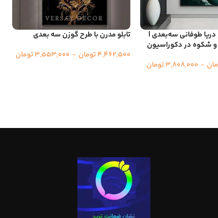
 دریا طوفانی سه‌بعدی |
تابلو مدرن با طرح گوزن سه بعدی
ت
و شکوه در دکوراسیون
ب
4,462,500
تومان
–
3,553,000
تومان
مان
–
3,808,000
تومان
0