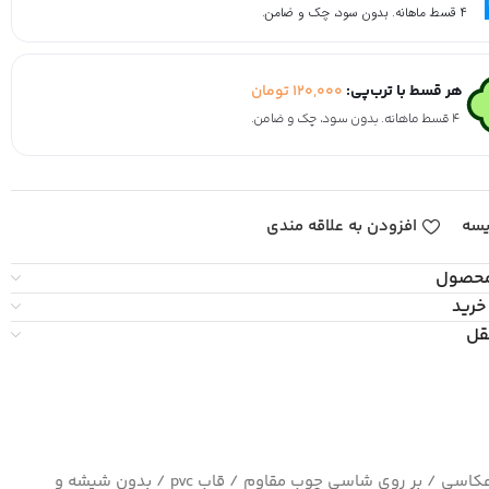
۴ قسط ماهانه. بدون سود، چک و ضامن.
هر قسط با ترب‌پی:
120,000
تومان
۴ قسط ماهانه. بدون سود، چک و ضامن.
یسه
افزودن به علاقه مندی
محصول
خرید
قل
چاپ بسیار با کیفیت کاغذ سیلک عکاسی / بر روی شاسی چوب مقاوم / قاب pvc / بدون شیشه و