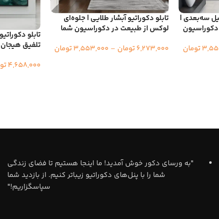
یل سه‌بعدی |
تابلو دکوراتیو آبشار طلایی | جلوه‌ای
 دکوراسیون
لوکس از طبیعت در دکوراسیون شما
تابلو دکوراتیو
تلفیق هیجان 
3,55
تومان
6,273,000
تومان
–
3,553,000
تومان
4,658,000
تو
"به ورسای دکور خوش آمدید! ما اینجا هستیم تا فضای زندگی
شما را با پنل‌های دکوراتیو زیباتر کنیم. از بازدید شما
سپاسگزاریم!"