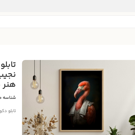
تابلو
نجیب‌
هنر 
شناسه م
تابلو دک