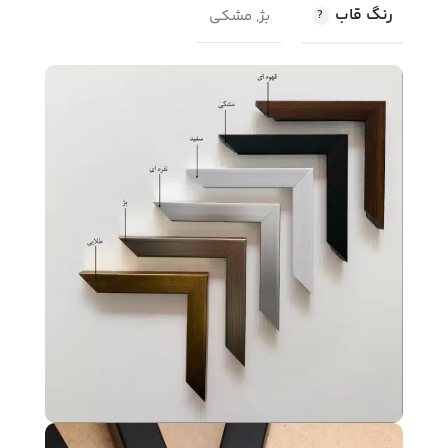
رنگ قاب
بژ, مشکی