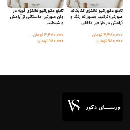
تابلو دکوراتیو فانتزی کتابخانه
تابلو دکوراتیو فانتزی گربه در
تاب
صورتی؛ ترکیب جسورانه رنگ و
وان صورتی؛ داستانی از آرامش
است
آرامش در طراحی داخلی
و شیطنت
هن
4,480,000
تومان
–
4,480,000
تومان
–
000
980,000
تومان
980,000
تومان
000
انتخاب گزینه ها
انتخاب گزینه ها
ا