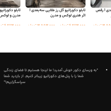
عدی | رقص
تابلو دکوراتیو گل رز طلایی سه‌بعدی |
تابلو دکوراتیو
اثر هنری لوکس و مدرن
مدرن و لوکس
3,55
تومان
6,273,000
تومان
–
3,553,000
تومان
6,273,000
تو
"به ورسای دکور خوش آمدید! ما اینجا هستیم تا فضای زندگی
شما را با پنل‌های دکوراتیو زیباتر کنیم. از بازدید شما
سپاسگزاریم!"