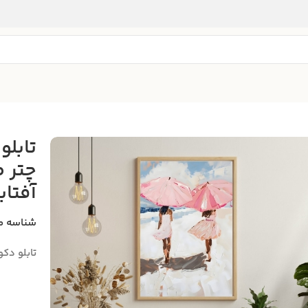
تابلو
چتر ص
آفتا
شناسه م
تابلو دک