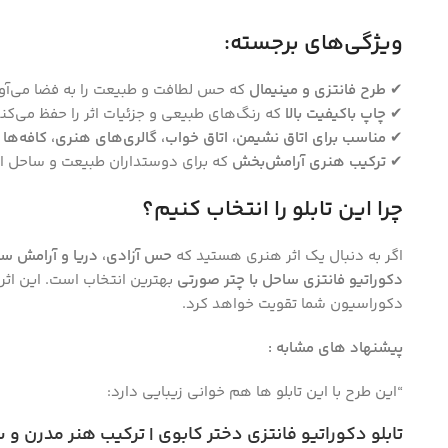
ویژگی‌های برجسته:
✔
طرح فانتزی و مینیمال
که حس لطافت و طبیعت را به فضا می‌آور
Instagram
✔
چاپ باکیفیت بالا
که رنگ‌های طبیعی و جزئیات اثر را حفظ می‌کند
✔
مناسب برای اتاق نشیمن، اتاق خواب، گالری‌های هنری، کافه‌ها
✔
ترکیب هنری آرامش‌بخش
که برای دوستداران طبیعت و ساحل ای
چرا این تابلو را انتخاب کنیم؟
اگر به دنبال یک اثر هنری هستید که
حس آزادی، دریا و آرامش س
دکوراتیو فانتزی ساحل با چتر صورتی
بهترین انتخاب است. این اثر ز
دکوراسیون شما تقویت خواهد کرد.
پیشنهاد های مشابه :
“این طرح با این تابلو ها هم خوانی زیبایی دارد:
تابلو دکوراتیو فانتزی دختر کابوی | ترکیب هنر مدرن 