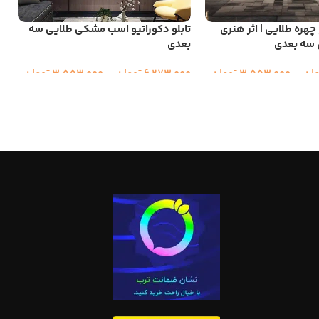
 چهره طلایی | اثر هنری
تابلو دکوراتیو اسب مشکی طلایی سه
ت
 سه بعدی
بعدی
ط
مان
–
3,553,000
تومان
6,273,000
تومان
–
3,553,000
تومان
0