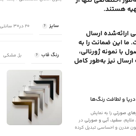
ه‌طور اختصاصی تنها از
هیه هستند.
سایز
20 در30 سانتی متر, 30 در 40 سانتی متر, 50 در 70 سانتی متر
لی ارائه‌شده ارسال
 ما این ضمانت را به
 با نمونه ژورنالی،
رنگ قاب
بژ, مشکی
رسال نیز به‌طور کامل
ریا و لطافت رنگ‌ها
های صورتی
را به نمایش
ملایم،
سفید، آبی و صورتی
در
اسیون مدرن و احساسی تبدیل کرده