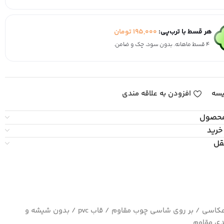
هر قسط با ترب‌پی:
195,000
تومان
۴ قسط ماهانه. بدون سود، چک و ضامن.
یسه
افزودن به علاقه مندی
محصول
خرید
قل
چاپ بسیار با کیفیت کاغذ سیلک عکاسی / بر روی شاسی چوب مقاوم / قاب pvc / بدون شیشه و
ی مقاوم