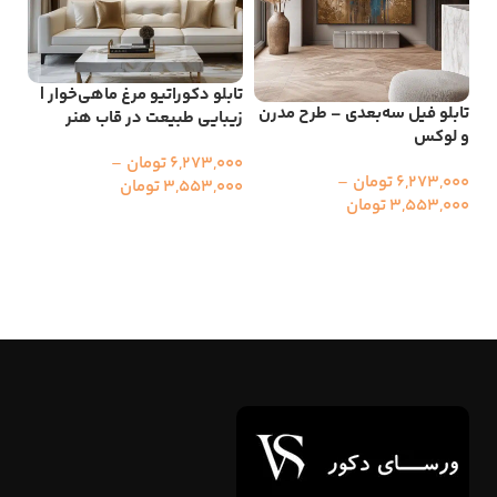
تابلو دکوراتیو مرغ ماهی‌خوار |
تاب
تابلو فیل سه‌بعدی – طرح مدرن
زیبایی طبیعت در قاب هنر
رقص
و لوکس
دیو
6,273,000
تومان
–
6,273,000
تومان
–
3,553,000
تومان
000
3,553,000
تومان
00
انتخاب گزینه ها
انتخاب گزینه ها
ا