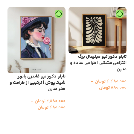
تابلو دکوراتیو مینیمال برگ
انتزاعی مشکی | طراحی ساده و
مدرن
تابلو دکوراتیو فانتزی بانوی
تاب
4,480,000
تومان
–
شیک‌پوش | ترکیبی از ظرافت و
شیک
880,000
تومان
هنر مدرن
مدر
انتخاب گزینه ها
2,880,000
تومان
–
000
480,000
تومان
00
انتخاب گزینه ها
ا