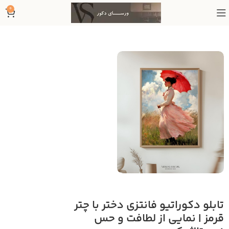
0
تابلو دکوراتیو فانتزی دختر با چتر
قرمز | نمایی از لطافت و حس