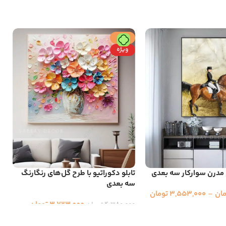
حراج
ویژه
و مدرن سوارکار سه بعدی
تابلو دکوراتیو با طرح گل‌های رنگارنگ
ت
سه بعدی
ب
مان
–
3,553,000
تومان
3,723,000
تومان
0
4,380,000
تومان