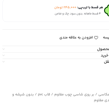
هر قسط با ترب‌پی:
245,000
تومان
۴ قسط ماهانه. بدون سود، چک و ضامن.
یسه
افزودن به علاقه مندی
محصول
خرید
قل
چاپ بسیار با کیفیت کاغذ سیلک عکاسی / بر روی شاسی چوب مقاوم / قاب pvc / بدون شیشه و
ی مقاوم