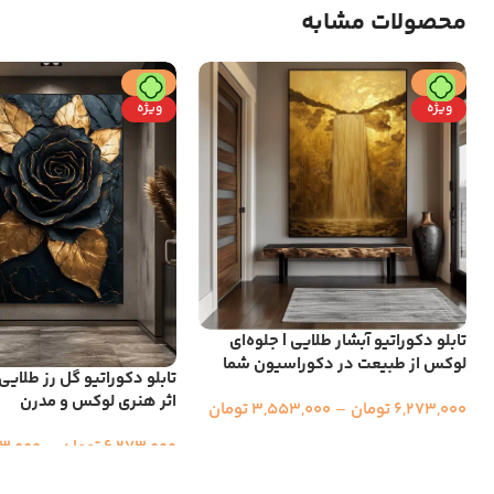
محصولات مشابه
حراج
حراج
ویژه
ویژه
تابلو دکوراتیو آبشار طلایی | جلوه‌ای
لوکس از طبیعت در دکوراسیون شما
تابلو دکوراتیو گل رز طلایی
اثر هنری لوکس و مدرن
6,273,000
تومان
–
3,553,000
تومان
6,273,000
تومان
–
3,000