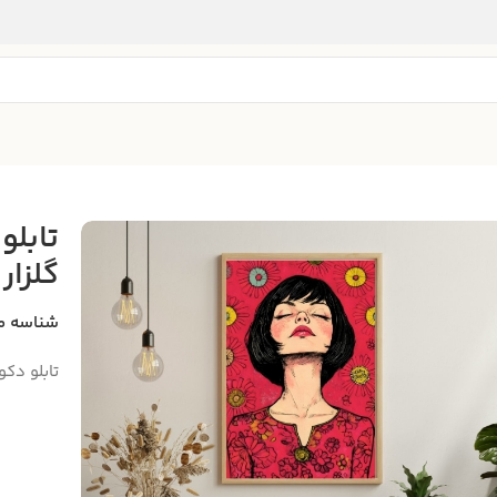
تابلو
گلزار
شناسه م
تابلو دک