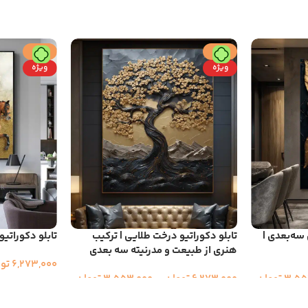
حراج
حراج
ویژه
ویژه
 سه‌بعدی |
تابلو دکوراتیو درخت طلایی | ترکیب
تابلو دکوراتی
هنری از طبیعت و مدرنیته سه بعدی
6,273,000
تو
3,55
تومان
6,273,000
تومان
–
3,553,000
تومان