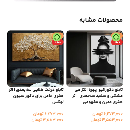
محصولات مشابه
حراج
حراج
ح
ویژه
ویژه
و
تابلو دکوراتیو چهره انتزاعی
تابلو درخت طلایی سه‌بعدی | اثر
مشکی و سفید سه‌بعدی | اثر
هنری خاص برای دکوراسیون
هنری مدرن و مفهومی
لوکس
تاب
و 
6,273,000
تومان
–
6,273,000
تومان
–
3,553,000
تومان
3,553,000
تومان
000
00
انتخاب گزینه ها
انتخاب گزینه ها