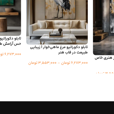
تابلو دکوراتی
حس آرامش طب
تابلو دکوراتیو مرغ ماهی‌خوار | زیبایی
طبیعت در قاب هنر
6,273,000
تو
ثر هنری خاص
6,273,000
تومان
–
3,553,000
تومان
3,55
تومان