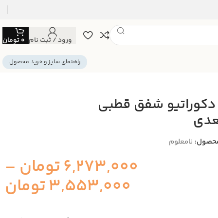
ورود / ثبت نام
0
تومان
راهنمای سایز و خرید محصول
 دکوراتیو شفق قطبی
عدی
حصول:
نامعلوم
6,273,000
تومان
–
3,553,000
تومان