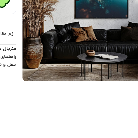
مقا
متریال 
راهنمای 
حمل و ن