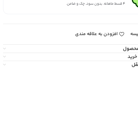
۴ قسط ماهانه. بدون سود، چک و ضامن.
یسه
افزودن به علاقه مندی
محصول
خرید
قل