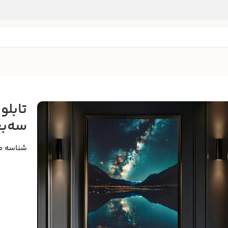
تابلو
سه‌ب
شناسه م