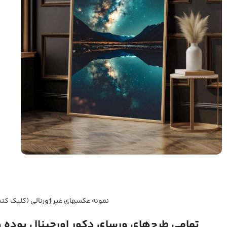
نمونه عکسهای غیر ژورنالی (کلیک کنی
تمامی طرح‌های ورسای دکور اورجینال بوده 