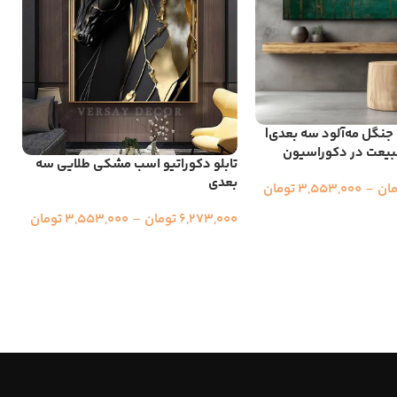
و جنگل مه‌آلود سه بعدی|
یعت در دکوراسیون
تابلو دکوراتیو اسب مشکی طلایی سه
ت
بعدی
ب
مان
–
3,553,000
تومان
6,273,000
تومان
–
3,553,000
تومان
0