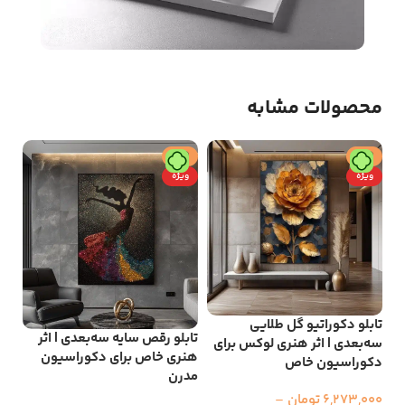
محصولات مشابه
حراج
حراج
ح
ویژه
ویژه
و
تابلو دکوراتیو گل طلایی
تاب
تابلو رقص سایه سه‌بعدی | اثر
سه‌بعدی | اثر هنری لوکس برای
جلو
هنری خاص برای دکوراسیون
دکوراسیون خاص
دک
مدرن
6,273,000
تومان
–
000