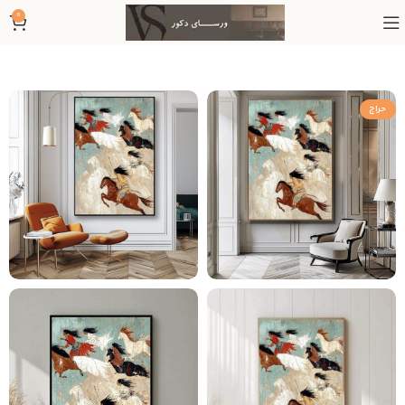
0
حراج