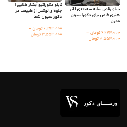
تابلو دکوراتیو آبشار طلایی |
تابلو رقص سایه سه‌بعدی | اثر
جلوه‌ای لوکس از طبیعت در
تاب
هنری خاص برای دکوراسیون
دکوراسیون شما
هن
مدرن
6,273,000
تومان
–
000
6,273,000
تومان
–
3,553,000
تومان
00
3,553,000
تومان
انتخاب گزینه ها
ا
انتخاب گزینه ها