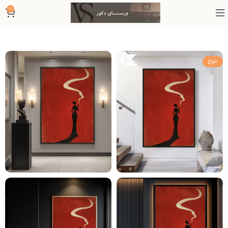
0
حراج