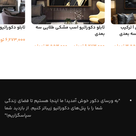
| ترکیب
تابلو دکوراتیو اسب مشکی طلایی سه
تابلو دکوراتی
سه بعدی
بعدی
6,273,000
تو
3,55
تومان
6,273,000
تومان
–
3,553,000
تومان
"به ورسای دکور خوش آمدید! ما اینجا هستیم تا فضای زندگی
شما را با پنل‌های دکوراتیو زیباتر کنیم. از بازدید شما
سپاسگزاریم!"