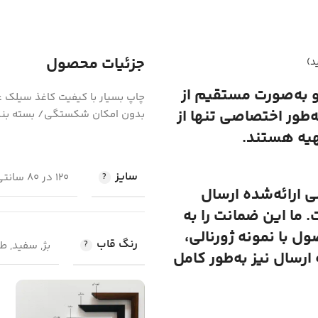
جزئیات محصول
د)
و به‌صورت مستقیم از
ه‌طور اختصاصی تنها از
بدون امکان شکستگی/ بسته بند
هیه هستند.
سایز
120 در 80 سانتی متر, 50 در 70 سانتی متر, 100 در 70 سانتی متر
لی ارائه‌شده ارسال
 ما این ضمانت را به
 با نمونه ژورنالی،
رنگ قاب
بژ, سفید, 
رسال نیز به‌طور کامل