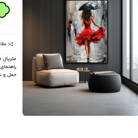
مقا
متریال 
راهنمای 
حمل و ن