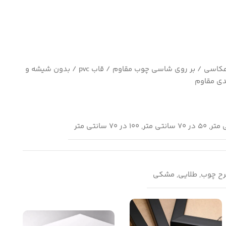
چاپ بسیار با کیفیت کاغذ سیلک عکاسی / بر روی شاسی چوب مقاوم / قاب pvc / بدون شیشه و
ی مقاوم
طرح چوب, طلایی, مشکی