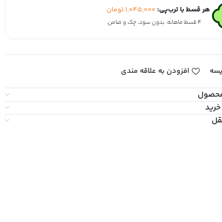
هر قسط با ترب‌پی:
1,045,000
تومان
۴ قسط ماهانه. بدون سود، چک و ضامن.
یسه
افزودن به علاقه مندی
محصول
خرید
قل