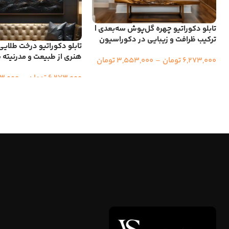
تابلو دکوراتیو چهره گل‌پوش سه‌بعدی |
ترکیب ظرافت و زیبایی در دکوراسیون
تابلو دکوراتیو درخت طلایی 
هنری از طبیعت و مدرنیته 
6,273,000
تومان
–
3,553,000
تومان
6,273,000
تومان
–
3,000