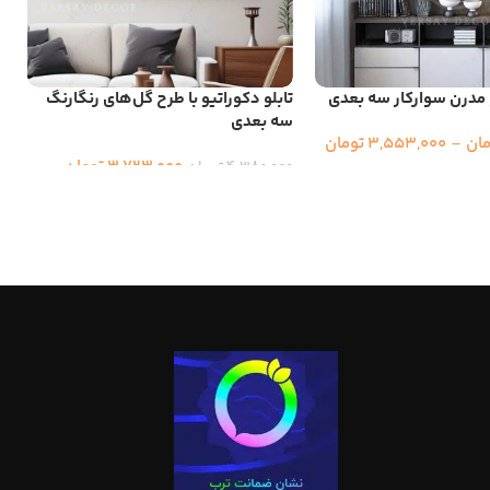
و مدرن سوارکار سه بعدی
تابلو دکوراتیو با طرح گل‌های رنگارنگ
ت
سه بعدی
ب
مان
–
3,553,000
تومان
3,723,000
تومان
0
4,380,000
تومان