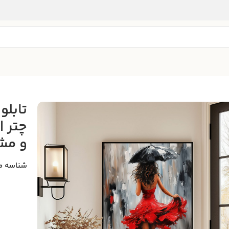
تابلو
چتر |
و مش
شناسه م