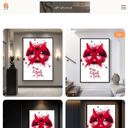
0
حراج