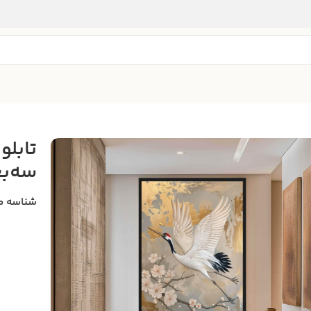
تابلو
سه‌ب
شناسه م