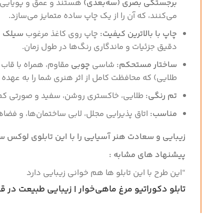
برجستگی بصری (سه‌بعدی)
هستند و عمق و پویایی وا
می‌کنند، که آن را از یک چاپ ساده متمایز می‌سازد.
چاپ با بالاترین کیفیت:
چاپ روی کاغذ مرغوب
سیلک 
Instagram
دقیق جزئیات و ماندگاری رنگ‌ها در طول زمان.
ساختار مستحکم:
شاسی
چوبی
مقاوم، همراه با قاب
طلایی) که محافظت کامل از اثر هنری شما را به عهده د
تم رنگی:
طلایی، خاکستری روشن، سفید و صورتی کم‌
مناسب:
اتاق پذیرایی مجلل، لابی ساختمان‌ها، و فضاه
زیبایی و سعادت هنر آسیایی را با این تابلوی لوکس سه
پیشنهاد های مشابه :
“این طرح با این تابلو ها هم خوانی زیبایی دارد
تابلو دکوراتیو مرغ ماهی‌خوار | زیبایی طبیعت در ق