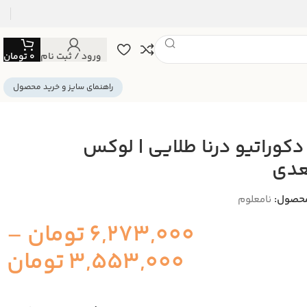
ورود / ثبت نام
0
تومان
راهنمای سایز و خرید محصول
 دکوراتیو درنا طلایی | لوکس
عدی
حصول:
نامعلوم
6,273,000
تومان
–
3,553,000
تومان