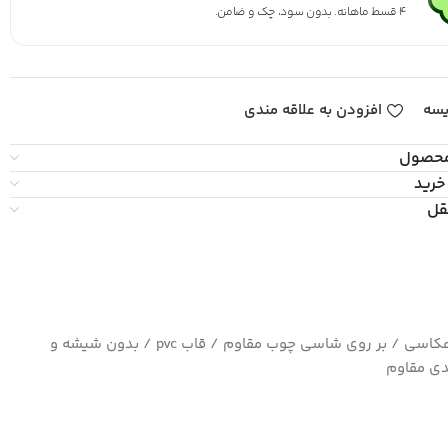
۴ قسط ماهانه. بدون سود، چک و ضامن.
یسه
افزودن به علاقه مندی
محصول
خرید
قل
چاپ بسیار با کیفیت کاغذ سیلک عکاسی / بر روی شاسی چوب مقاوم / قاب pvc / بدون شیشه و
ی مقاوم