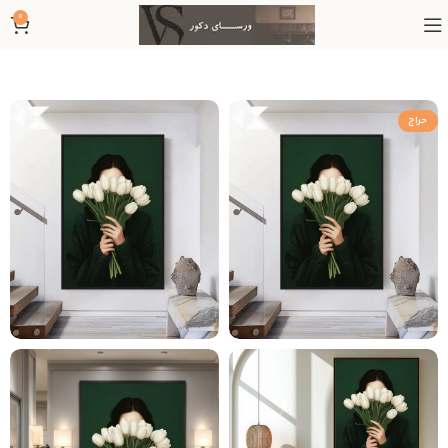
0
حراج